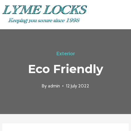
Skip
to
content
Exterior
Eco Friendly
By
admin
12 July 2022